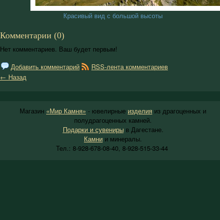
Красивый вид с большой высоты
Комментарии (0)
Нет комментариев. Ваш будет первым!
Добавить комментарий
RSS-лента комментариев
← Назад
Магазин
«Мир Камня»
- ювелирные
изделия
из драгоценных и
полудрагоценных камней.
Подарки и сувениры
в Дагестане.
Камни
и минералы.
Тел.: 8-928-678-08-40, 8-928-515-33-44