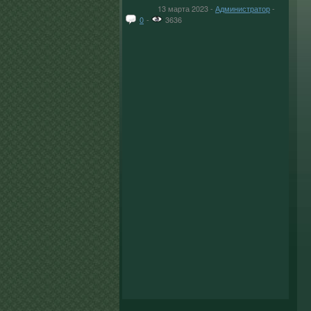
13 марта 2023 -
Администратор
-
0
-
3636