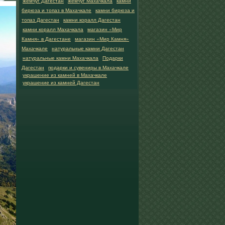
жемчуг Дагестан
жемчуг Махачкала
камни
бирюза и топаз в Махачкале
камни бирюза и
топаз Дагестан
камни коралл Дагестан
камни коралл Махачкала
магазин «Мир
Камня» в Дагестане
магазин «Мир Камня»
Махачкале
натуральные камни Дагестан
натуральные камни Махачкала
Подарки
Дагестан
подарки и сувениры в Махачкале
украшение из камней в Махачкале
украшение из камней Дагестан