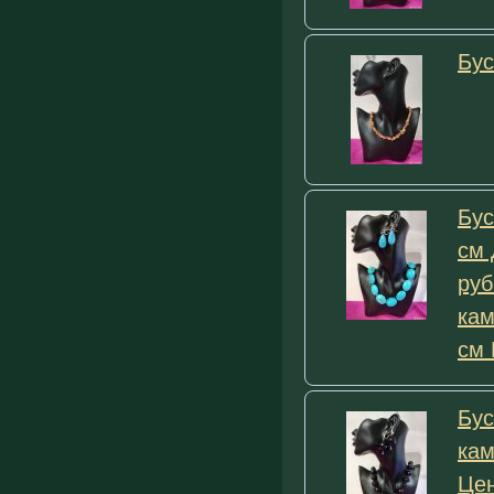
Бус
Бус
см 
руб
кам
см 
Бус
кам
Цен