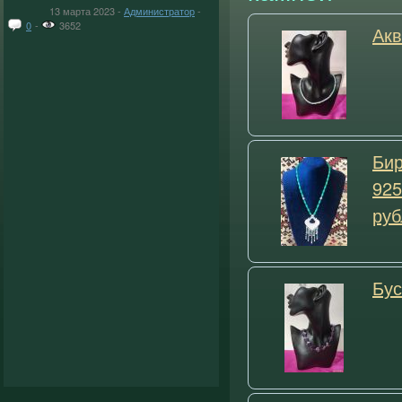
13 марта 2023 -
Администратор
-
0
-
3652
Акв
Бир
925
руб
Бус