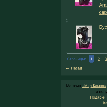
Ага
сер
Бус
Страницы:
1
2
3
← Назад
Магазин
«Мир Камня»
и пол
Подарки 
К