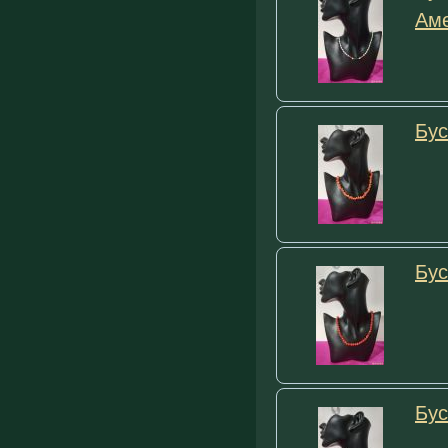
Аме
Бус
Бус
Бус