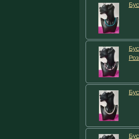
Бус
Бус
Роз
Бус
Бус